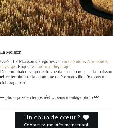
La Moisson
UGS :
La Moisson
Catégories :
Fleurs / Nature
,
Normandie
,
Paysages
Étiquettes :
normandie
,
orage
Des roumbaleurs à perte de vue dans ce champs … la moisson
🚜 ce termine sur la commune de Normanville (76) sous un
ciel orageux ⚡️
➡️ photo prise en temps réel … sans montage photo 📸
Un coup de cœur ?
Contactez-moi dès maintenant