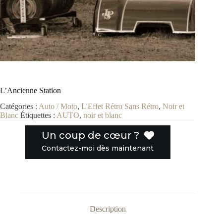
L’Ancienne Station
Catégories :
Auto / Moto
,
L'Effet Rétro Sans Rétro
,
Noir et
Blanc
Étiquettes :
AUTO
,
noir et blanc
Un coup de cœur ?
Contactez-moi dès maintenant
Description